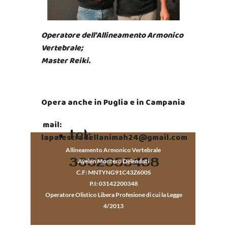
Operatore dell'Allineamento Armonico
Vertebrale;
Master Reiki.
Opera anche in Puglia e in Campania
mail:
tel:
lapalestradellanimah24@gmail.com
Allineamento Armonico Vertebrale
3662855488
Ayelen Montero Delendati
C.F: MNTYNG91C43Z600S
P.I: 03142200348
Operatore Olistico Libera Profesione di cui la Legge
4/2013