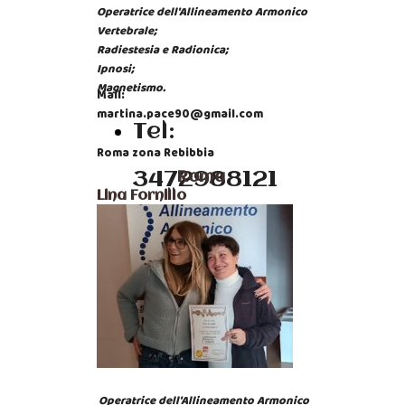
Operatrice dell'Allineamento Armonico
Vertebrale;
Radiestesia e Radionica;
Ipnosi;
Magnetismo.
Mail:
martina.pace90@gmail.com
Tel:
Roma zona Rebibbia
3472988121
Roma
Lina Fornillo
Operatrice dell'Allineamento Armonico